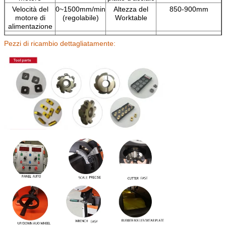
Velocità del
0~1500mm/min
Altezza del
850-900mm
motore di
(regolabile)
Worktable
alimentazione
Larghezza di
1-100mm
Peso
440Kg
Pezzi di ricambio dettagliatamente:
macinazione
massima
Singola
1-30mm
Elaborazione
Acciaio al carbonio,
larghezza
dei materiali
acciaio inossidabile,
smussata del
lega di alluminio,
piatto
rame, deposito
composto
Angolo di
0°~90°
macinazione
(regolabile)