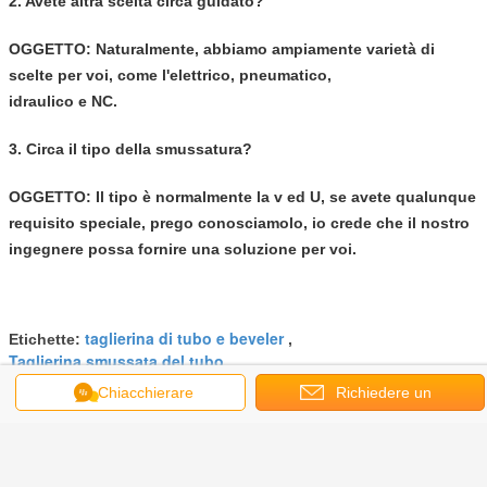
2. Avete altra scelta circa guidato?
OGGETTO: Naturalmente, abbiamo ampiamente varietà di
scelte per voi, come l'elettrico, pneumatico,
idraulico e NC.
3. Circa il tipo della smussatura?
OGGETTO: Il tipo è normalmente la v ed U, se avete qualunque
requisito speciale, prego conosciamolo, io crede che il nostro
ingegnere possa fornire una soluzione per voi.
taglierina di tubo e beveler
Etichette:
,
Taglierina smussata del tubo
,
tagliatrice del tubo della copertura superiore
Chiacchierare
Richiedere un
Ottieni il miglior prezzo per
preventivo