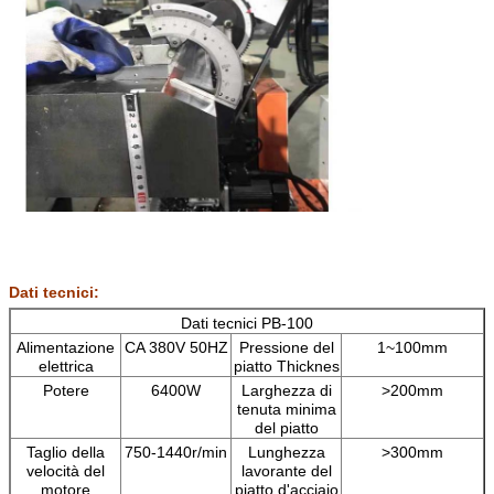
Dati tecnici:
Dati tecnici PB-100
Alimentazione
CA 380V 50HZ
Pressione del
1~100mm
elettrica
piatto Thicknes
Potere
6400W
Larghezza di
>200mm
tenuta minima
del piatto
Taglio della
750-1440r/min
Lunghezza
>300mm
velocità del
lavorante del
motore
piatto d'acciaio