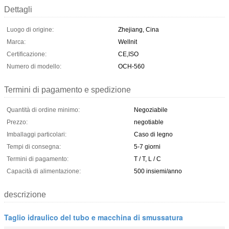
Dettagli
Luogo di origine:
Zhejiang, Cina
Marca:
Wellnit
Certificazione:
CE,ISO
Numero di modello:
OCH-560
Termini di pagamento e spedizione
Quantità di ordine minimo:
Negoziabile
Prezzo:
negotiable
Imballaggi particolari:
Caso di legno
Tempi di consegna:
5-7 giorni
Termini di pagamento:
T / T, L / C
Capacità di alimentazione:
500 insiemi/anno
descrizione
Taglio idraulico del tubo e macchina di smussatura