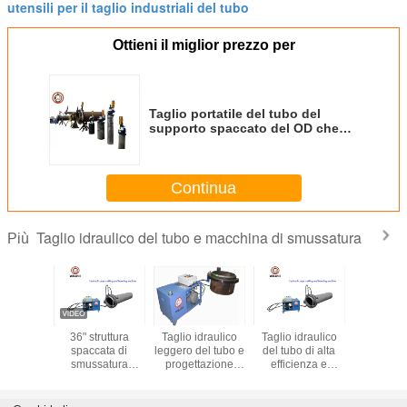
utensili per il taglio industriali del tubo
Ottieni il miglior prezzo per
Taglio portatile del tubo del
supporto spaccato del OD che
smussa 220V idraulico a
macchina - 240V
Continua
Taglio idraulico del tubo e macchina di smussatura
Più
spaccato
36" struttura
Taglio idraulico
Taglio idraulico
Tubo idrau
lla
spaccata di
leggero del tubo e
del tubo di alta
30mm che 
olitana
smussatura
progettazione
efficienza e
la tagli
uttura del
42r/Min di taglio a
compatta a
pressione stabile
fredda aut
taglio a
freddo della
macchina di
a macchina di
di smuss
do di
macchina della
smussatura 72
smussatura
Beveller