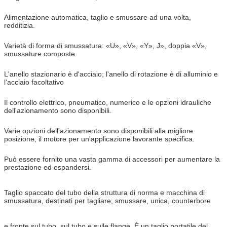
Alimentazione automatica, taglio e smussare ad una volta,
redditizia.
Varietà di forma di smussatura: «U», «V», «Y», J», doppia «V»,
smussature composte.
L'anello stazionario è d'acciaio; l'anello di rotazione è di alluminio e
l'acciaio facoltativo
Il controllo elettrico, pneumatico, numerico e le opzioni idrauliche
dell'azionamento sono disponibili.
Varie opzioni dell'azionamento sono disponibili alla migliore
posizione, il motore per un'applicazione lavorante specifica.
Può essere fornito una vasta gamma di accessori per aumentare la
prestazione ed espandersi
.
Taglio spaccato del tubo della struttura di norma e macchina di
smussatura, destinati per tagliare, smussare, unica, counterbore
e fronte sul tubo, sul tubo e sulle flange. È un taglio portatile del