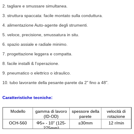
2. tagliare e smussare simultanea.
3. struttura spaccata: facile montato sulla conduttura.
4. alimentazione Auto-agente degli strumenti.
5. veloce, precisione, smussatura in situ.
6. spazio assiale e radiale minimo.
7. progettazione leggera e compatta.
8. facile installi & l'operazione.
9. pneumatico o elettrico o idraulico.
10. tubo lavorante della pesante-parete da 2" fino a 48".
Caratteristiche tecniche:
Modello
gamma di lavoro
spessore della
velocità di
(ID-OD)
parete
rotazione
OCH-560
Φ5» - 10" (125-
≤30mm
12 r/min
275mm)