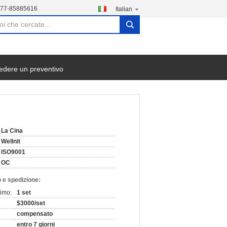
577-85885616
Italian
search
edere un preventivo
La Cina
Wellnit
ISO9001
OC
 e spedizione:
nimo:
1 set
$3000/set
compensato
entro 7 giorni