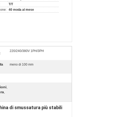
:
T/T
ione:
40 moda al mese
220/240/380V 1PH/3PH
:
la
meno di 100 mm
ioni
,
ura
,
ina di smussatura più stabili