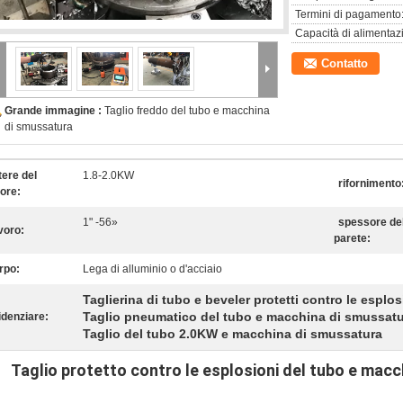
Termini di pagamento
Capacità di alimentaz
Contatto
Grande immagine :
Taglio freddo del tubo e macchina
di smussatura
tere del
1.8-2.0KW
rifornimento
ore:
1" -56»
spessore del
voro:
parete:
rpo:
Lega di alluminio o d'acciaio
Taglierina di tubo e beveler protetti contro le esplos
Taglio pneumatico del tubo e macchina di smussat
idenziare:
Taglio del tubo 2.0KW e macchina di smussatura
Taglio protetto contro le esplosioni del tubo e macch