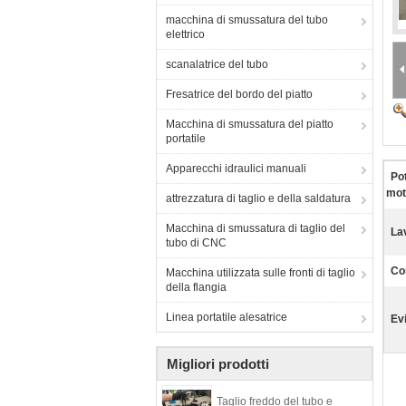
macchina di smussatura del tubo
elettrico
scanalatrice del tubo
Fresatrice del bordo del piatto
Macchina di smussatura del piatto
portatile
Apparecchi idraulici manuali
Po
mot
attrezzatura di taglio e della saldatura
Macchina di smussatura di taglio del
La
tubo di CNC
Co
Macchina utilizzata sulle fronti di taglio
della flangia
Linea portatile alesatrice
Ev
Migliori prodotti
Taglio freddo del tubo e