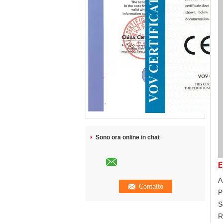
Sono ora online in chat
E
A
P
S
R