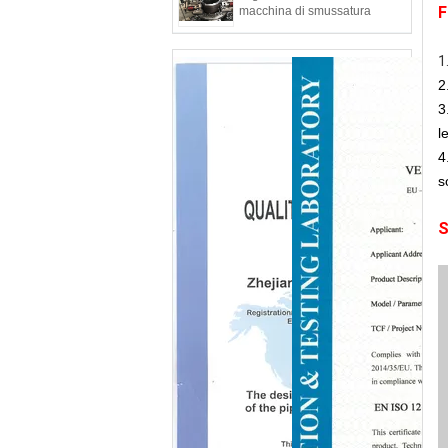
F
macchina di smussatura
1
2
3
l
4
s
S