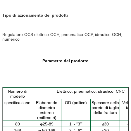
Tipo di azionamento dei prodotti
Regolatore-OCS elettrico-OCE, pneumatico-OCP, idraulico-OCH,
numerico
Parametro del prodotto
Numero di
Elettrico, pneumatico, idraulico, CNC
modello
specificazione
Elaborando
OD (pollice)
Spessore della
Veloc
diametro
parete di taglio
tag
esterno
della frattura
(millimetri)
89
φ25-89
1' - “3'”
≤30
4
168
φ 50-168
2' “- 6'”
≤30
1