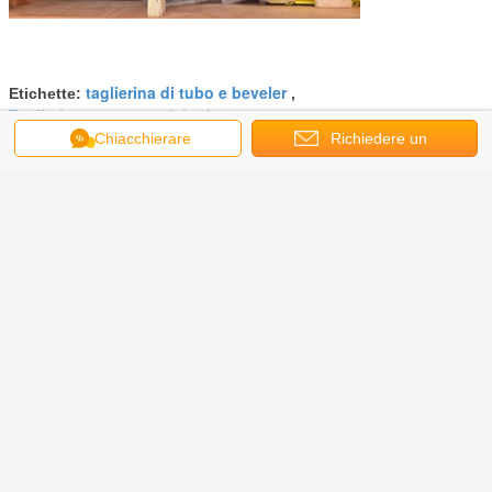
taglierina di tubo e beveler
Etichette:
,
Taglierina smussata del tubo
,
tagliatrice del tubo della copertura superiore
Chiacchierare
Richiedere un
preventivo
Ottieni il miglior prezzo per
Taglio interno del tubo di
espansione e smussatura di
smussatura della macchina
Continua
Taglio del tubo e macchina di smussatura
Più