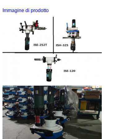
nuovo
ISE-352-1
150-330mm
≤20
14r/min
Immagine di prodotto
ISH-325
80-305mm
≤20
16r/min
nuovo
ISE-426-1
250-426mm
≤20
12r/min
ISE-630-1
300-600mm
≤20
10r/min
ISE-850-1
600-820mm
≤20
9r/min