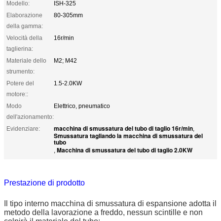
Modello:
ISH-325
Elaborazione
80-305mm
della gamma:
Velocità della
16r/min
taglierina:
Materiale dello
M2; M42
strumento:
Potere del
1.5-2.0KW
motore::
Modo
Elettrico, pneumatico
dell'azionamento:
macchina di smussatura del tubo di taglio 16r/min
Evidenziare:
,
Smussatura tagliando la macchina di smussatura del
tubo
Macchina di smussatura del tubo di taglio 2.0KW
,
Prestazione di prodotto
Il tipo interno macchina di smussatura di espansione adotta il
metodo della lavorazione a freddo, nessun scintille e non