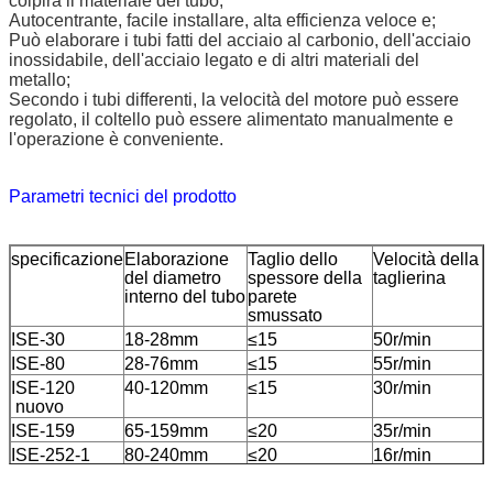
colpirà il materiale del tubo;
Autocentrante, facile installare, alta efficienza veloce e;
Può elaborare i tubi fatti del acciaio al carbonio, dell'acciaio
inossidabile, dell'acciaio legato e di altri materiali del
metallo;
Secondo i tubi differenti, la velocità del motore può essere
regolato, il coltello può essere alimentato manualmente e
l'operazione è conveniente.
Parametri tecnici del prodotto
specificazione
Elaborazione
Taglio dello
Velocità della
del diametro
spessore della
taglierina
interno del tubo
parete
smussato
ISE-30
18-28mm
≤15
50r/min
ISE-80
28-76mm
≤15
55r/min
ISE-120
40-120mm
≤15
30r/min
nuovo
ISE-159
65-159mm
≤20
35r/min
ISE-252-1
80-240mm
≤20
16r/min
ISE-252T
65-245mm
≤20
16r/min