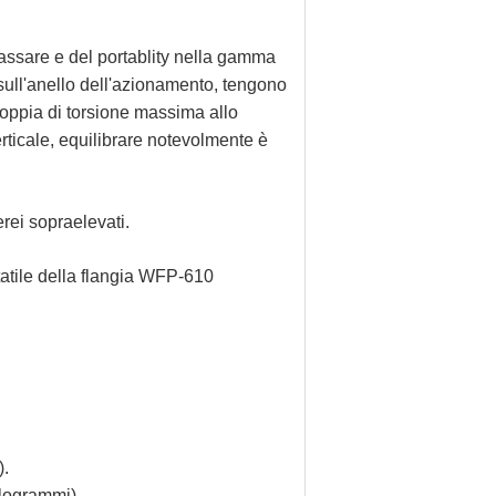
assare e del portablity nella gamma
 sull'anello dell'azionamento, tengono
 coppia di torsione massima allo
rticale, equilibrare notevolmente è
rei sopraelevati.
rtatile della flangia WFP-610
).
ilogrammi).