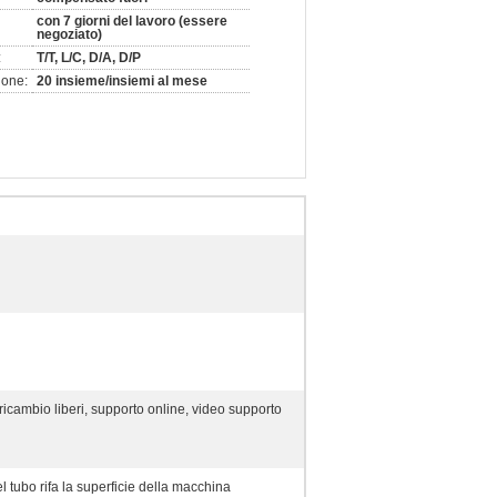
con 7 giorni del lavoro (essere
negoziato)
:
T/T, L/C, D/A, D/P
ione:
20 insieme/insiemi al mese
 ricambio liberi, supporto online, video supporto
el tubo rifa la superficie della macchina