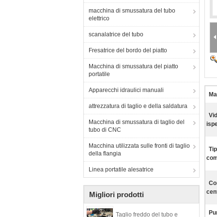
macchina di smussatura del tubo
elettrico
scanalatrice del tubo
Fresatrice del bordo del piatto
Macchina di smussatura del piatto
portatile
Apparecchi idraulici manuali
Ma
attrezzatura di taglio e della saldatura
Vi
Macchina di smussatura di taglio del
isp
tubo di CNC
Macchina utilizzata sulle fronti di taglio
Ti
della flangia
com
Linea portatile alesatrice
Co
cen
Migliori prodotti
Pun
Taglio freddo del tubo e