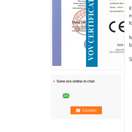
I
m
f
M
t
S
Sono ora online in chat