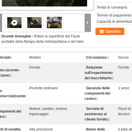
Tempi di consegna:
Termini di pagamento
Capacità di alimentaz
Contatto
Grande immagine :
Rifare la superficie del Facer
portatile della flangia della metropolitana e del tubo
teriale:
Metallo
Circostanza::
Nuovo
Fornito
Relazione
Fornito
deo uscente-
sull'esperimento
ezione::
del macchinario::
Prodotto ordinario
Garanzia delle
1 anno
po
componenti del
mercializzante:
centro::
Motore, cambio, motore,
Servizio di
Pezzi di
mponenti del
ingranaggio
assistenza al
tecnico
tro::
cliente fornito::
ti di vendita
Alta precisione
Nome della
il tubo d