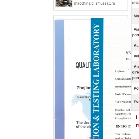
chi
macchina di smussatura
Mo
Via
por
Ac
Vel
An
gire
por
Po
Ev
I
m