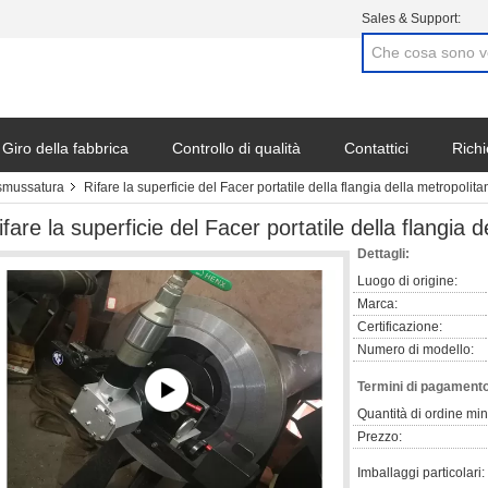
Sales & Support:
Giro della fabbrica
Controllo di qualità
Contattici
Richi
 smussatura
Rifare la superficie del Facer portatile della flangia della metropolit
ifare la superficie del Facer portatile della flangia 
Dettagli:
Luogo di origine:
Marca:
Certificazione:
Numero di modello:
Termini di pagamento
Quantità di ordine mi
Prezzo:
Imballaggi particolari: