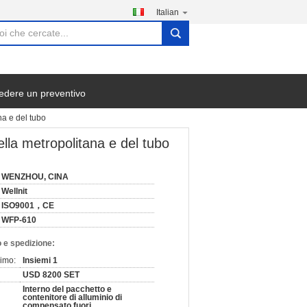
Italian
search
edere un preventivo
ana e del tubo
della metropolitana e del tubo
WENZHOU, CINA
Wellnit
ISO9001，CE
WFP-610
 e spedizione:
nimo:
Insiemi 1
USD 8200 SET
Interno del pacchetto e
contenitore di alluminio di
compensato fuori