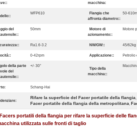
ave::
macchina:
WFP610
Flangia che
50-610
dello::
affronta diametro::
ggio del
50mm
Motore di
Motore p
tautensile::
azionamento::
curatezza::
Ra1.6-3.2
NW/GW::
45/62kg
ocità::
0-42rpm
Applicazione::
Petrolio
golo della parte
+/- 30°
Macchin
Tipo della
vole del
macchina::
tautensile::
rto:
Schang-Hai
Rifare la superficie del Facer portatile della flangia
,
idenziare:
Facer portatile della flangia della metropolitana
Fac
,
 Facers portatili della flangia per rifare la superficie delle f
acchina utilizzata sulle fronti di taglio