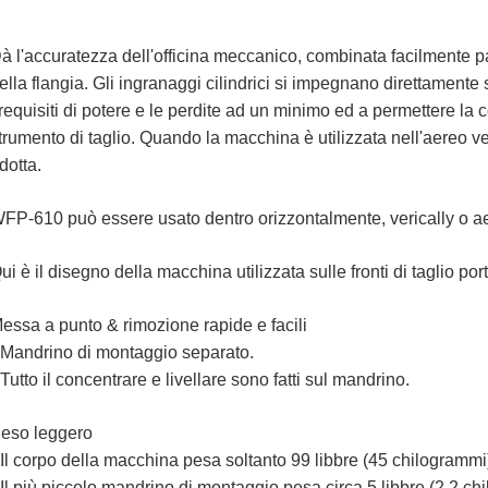
à l'accuratezza dell'officina meccanico, combinata facilmente p
ella flangia. Gli ingranaggi cilindrici si impegnano direttamente
 requisiti di potere e le perdite ad un minimo ed a permettere la
trumento di taglio. Quando la macchina è utilizzata nell'aereo ve
idotta.
FP-610 può essere usato dentro orizzontalmente, verically o ae
ui è il disegno della macchina utilizzata sulle fronti di taglio po
essa a punto & rimozione rapide e facili
 Mandrino di montaggio separato.
 Tutto il concentrare e livellare sono fatti sul mandrino.
eso leggero
 Il corpo della macchina pesa soltanto 99 libbre (45 chilogrammi
 Il più piccolo mandrino di montaggio pesa circa 5 libbre (2,2 ch