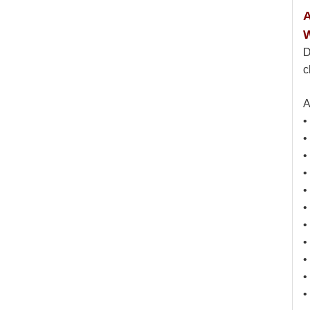
A
D
c
A
•
•
•
•
•
•
•
•
•
•
•