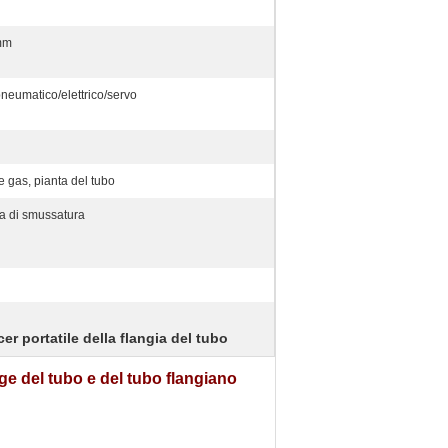
mm
neumatico/elettrico/servo
 e gas, pianta del tubo
a di smussatura
er portatile della flangia del tubo
lange del tubo e del tubo flangiano