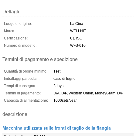
Dettagli
Luogo di origine:
La Cina
Marca:
WELLNIT
Certificazione:
CE ISO
Numero di modello:
WFS-610
Termini di pagamento e spedizione
Quantità di ordine minimo:
1set
Imballaggi particolari:
caso di legno
Tempi di consegna:
2days
Termini di pagamento:
D/A, D/P, Western Union, MoneyGram, D/P
Capacità di alimentazione:
1000sets/year
descrizione
Macchina utilizzata sulle fronti di taglio della flangia