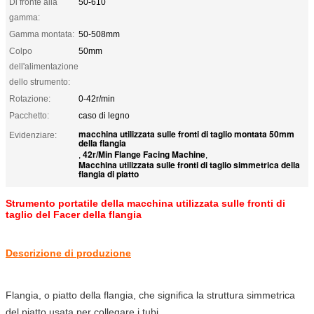
Di fronte alla
50-610
gamma:
Gamma montata:
50-508mm
Colpo
50mm
dell'alimentazione
dello strumento:
Rotazione:
0-42r/min
Pacchetto:
caso di legno
macchina utilizzata sulle fronti di taglio montata 50mm
Evidenziare:
della flangia
42r/Min Flange Facing Machine
,
,
Macchina utilizzata sulle fronti di taglio simmetrica della
flangia di piatto
Strumento portatile della macchina utilizzata sulle fronti di
taglio del Facer della flangia
Descrizione di produzione
Flangia, o piatto della flangia, che significa la struttura simmetrica
del piatto usata per collegare i tubi,