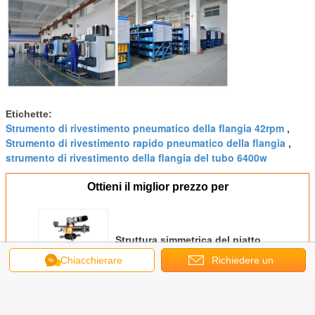
Etichette:
Strumento di rivestimento pneumatico della flangia 42rpm
,
Strumento di rivestimento rapido pneumatico della flangia
,
strumento di rivestimento della flangia del tubo 6400w
Ottieni il miglior prezzo per
Struttura simmetrica del piatto
montata 50mm della macchina
Chiacchierare
Richiedere un
utilizzata sulle fronti di taglio
della flangia 42r/Min
preventivo
Continua