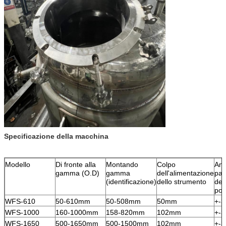
Specificazione della macchina
Modello
Di fronte alla
Montando
Colpo
Ang
gamma (O.D)
gamma
dell'alimentazione
par
(identificazione)
dello strumento
del
por
WFS-610
50-610mm
50-508mm
50mm
+-3
WFS-1000
160-1000mm
158-820mm
102mm
+-3
WFS-1650
500-1650mm
500-1500mm
102mm
+-3