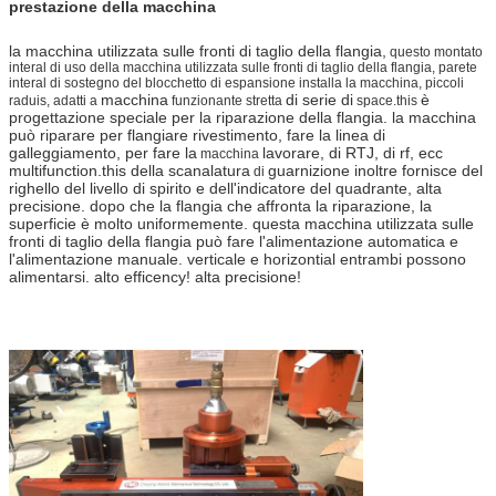
prestazione della macchina
la macchina utilizzata sulle fronti di taglio della flangia,
questo montato
interal di uso della macchina utilizzata sulle fronti di taglio della flangia, parete
interal di sostegno del blocchetto di espansione installa la macchina, piccoli
macchina
di serie di
è
raduis, adatti a
funzionante stretta
space.this
progettazione speciale per la riparazione della flangia. la macchina
può riparare per flangiare rivestimento, fare la linea di
galleggiamento, per fare la
lavorare, di RTJ, di rf, ecc
macchina
multifunction.this della scanalatura
guarnizione inoltre fornisce del
di
righello del livello di spirito e dell'indicatore del quadrante, alta
precisione. dopo che la flangia che affronta la riparazione, la
superficie è molto uniformemente. questa macchina utilizzata sulle
fronti di taglio della flangia può fare l'alimentazione automatica e
l'alimentazione manuale. verticale e horizontial entrambi possono
alimentarsi. alto efficency! alta precisione!