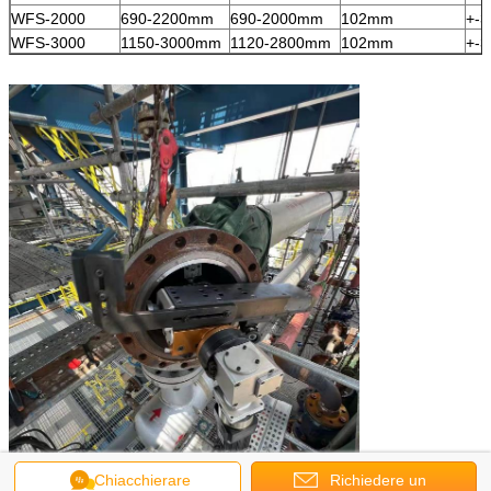
WFS-2000
690-2200mm
690-2000mm
102mm
+-3
WFS-3000
1150-3000mm
1120-2800mm
102mm
+-3
Chiacchierare
Richiedere un