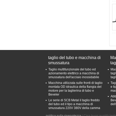
taglio del tubo e macchina di
Ma
smussatura
tag
Taglio multifunzionale del tubo ed
Mac
azionamento elettrico a macchina di
tag
smussatura dell'acciaio inossidabile
tag
Macchina utilizzata sulle fronti di taglio
Tag
montata OD idraulica della flangia del
e t
motore per la taglierina di tubo e
mac
Beveler
Abb
Le serie di SCB Metal il taglio freddo
Bev
del tubo ed il tipo a macchina di
dell
smussatura 220V 380V della camma
politica sulla riservatezza
| Cina buon qualità tagl