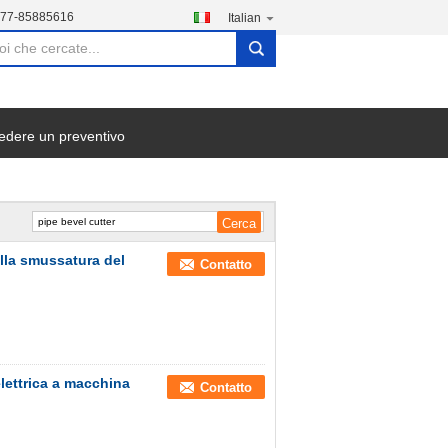
577-85885616
Italian
search
edere un preventivo
ella smussatura del
Contatto
elettrica a macchina
Contatto