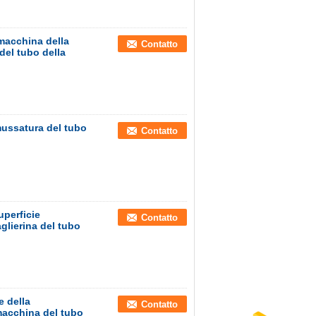
 macchina della
Contatto
del tubo della
mussatura del tubo
Contatto
o
uperficie
Contatto
aglierina del tubo
 della
Contatto
macchina del tubo