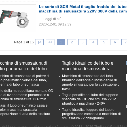
Le serie di SCB Metal il taglio freddo del tubo 
macchina di smussatura 220V 380V della ca
Leggi di più
2020-12-01 09:12:39
Page 1 of 16
|<
<<
1
2
3
4
5
6
7
cchina di smussatura di
Taglio idraulico del tubo e
lio pneumatico del tubo
macchina di smussatura
china di smussatura di potere di
Macchina di smussatura del tubo
lio pneumatico veloce del tubo,
idraulico dell'acciaio inossidabile di
lierina di tubo pneumatica
angolo smussato per la costruzione di
nave
lio della metropolitana montato OD
ipo di azionamento pneumatico a
Taglio portatile del tubo del supporto
china di smussatura 12 R/min
spaccato del OD che smussa 220V
idraulico a macchina - 240V
assi il tubo pneumatico assiale
eler, macchina spaccata
Taglio idraulico leggero del tubo e
'operazione di aria della struttura
progettazione compatta a macchina di
smussatura 72 chilogrammi
io del tubo e macchina di smussatura fornitore. © 2018 - 2026 Zhejiang Wellnit Mec