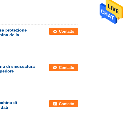
sa protezione
Contatto
hina della
ina di smussatura
Contatto
periore
cchina di
Contatto
dati