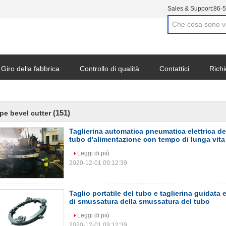
Sales & Support:
86-
Giro della fabbrica
Controllo di qualità
Contattici
Richi
(151)
pe bevel cutter
Taglierina automatica pneumatica elettrica d
tubo d'alimentazione con tempo di lunga vita
Leggi di più
2020-12-01 09:12:39
Taglio portatile del tubo e taglierina guidata 
di smussatura della smussatura del tubo
Leggi di più
2020-12-01 09:12:39