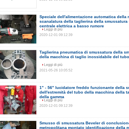
Speciale dell'alimentazione automatica della
scanalatura della taglierina della smussatura 
centrale elettrica a basso rumore
Leggi di più
2020-12-01 09:12:39
Taglierina pneumatica di smussatura della s
della macchina di taglio inossidabile del tub
Leggi di più
2021-05-26 10:05:52
1" - 56" lucidatore freddo funzionante della s
dell'estremità del tubo della macchina della t
della gamma
Leggi di più
2020-12-01 09:12:39
Smusso di smussatura Beveler di conclusione
metropolitana montato identificazione della 