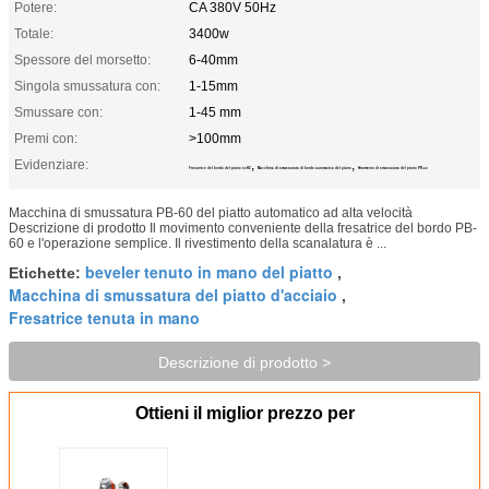
Potere:
CA 380V 50Hz
Totale:
3400w
Spessore del morsetto:
6-40mm
Singola smussatura con:
1-15mm
Smussare con:
1-45 mm
Premi con:
>100mm
Evidenziare:
,
,
Fresatrice del bordo del piatto 50HZ
Macchina di smussatura di bordo automatica del piatto
Strumento di smussatura del piatto PB-60
Macchina di smussatura PB-60 del piatto automatico ad alta velocità
Descrizione di prodotto Il movimento conveniente della fresatrice del bordo PB-
60 e l'operazione semplice. Il rivestimento della scanalatura è ...
beveler tenuto in mano del piatto
Etichette:
,
Macchina di smussatura del piatto d'acciaio
,
Fresatrice tenuta in mano
Descrizione di prodotto >
Ottieni il miglior prezzo per