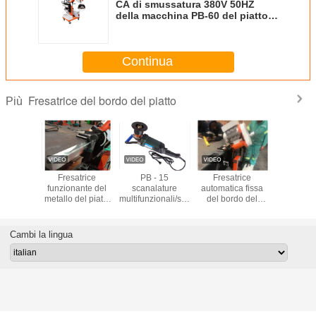
CA di smussatura 380V 50HZ
della macchina PB-60 del piatto
automatico ad alta velocità
Continua
Fresatrice del bordo del piatto
Più
ina di
Fresatrice
PB - 15
Fresatrice
Doppio a
atura
funzionante del
scanalature
automatica fissa
inossidabi
le 240V
metallo del piatto
multifunzionali/strumenti
del bordo del
1050rp
ico del
di auto 80mm
elettrici di
piatto per il
sbavatu
tto
60degree
smussatura della
contenitore a
smussatur
ente di
automatico
macchina
pressione
fresatri
Cambi la lingua
to
portatile
bordo del