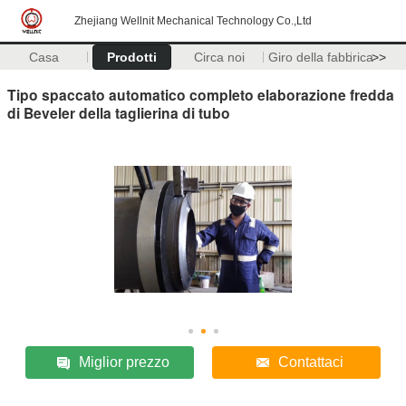
Zhejiang Wellnit Mechanical Technology Co.,Ltd
Casa
Prodotti
Circa noi
Giro della fabbrica
>>
Tipo spaccato automatico completo elaborazione fredda
di Beveler della taglierina di tubo
Miglior prezzo
Contattaci