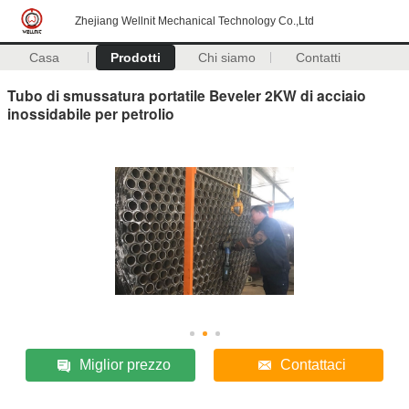
Zhejiang Wellnit Mechanical Technology Co.,Ltd
Casa
Prodotti
Chi siamo
Contatti
Tubo di smussatura portatile Beveler 2KW di acciaio
inossidabile per petrolio
Miglior prezzo
Contattaci