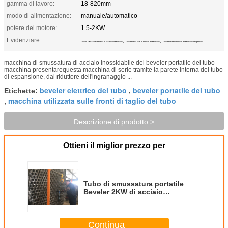
gamma di lavoro:
18-820mm
modo di alimentazione:
manuale/automatico
potere del motore:
1.5-2KW
Evidenziare:
,
,
Tubo di smussatura Beveler di acciaio inossidabile
Tubo Beveler 2KW di acciaio inossidabile
Tubo Beveler di acciaio inossidabile del petrolio
macchina di smussatura di acciaio inossidabile del beveler portatile del tubo
macchina presentarequesta macchina di serie tramite la parete interna del tubo
di espansione, dal riduttore dell'ingranaggio ...
beveler elettrico del tubo
beveler portatile del tubo
Etichette:
,
macchina utilizzata sulle fronti di taglio del tubo
,
Descrizione di prodotto >
Ottieni il miglior prezzo per
Tubo di smussatura portatile
Beveler 2KW di acciaio
inossidabile per petrolio
Continua