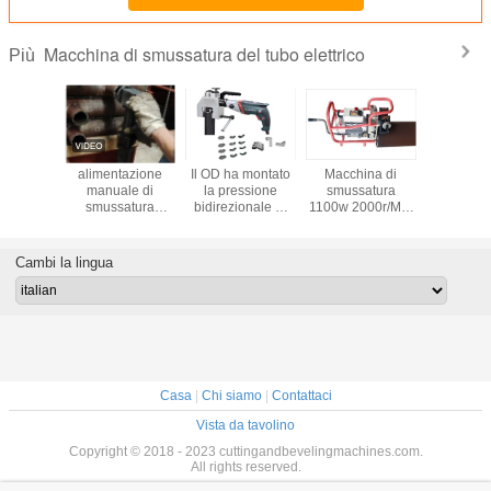
Macchina di smussatura del tubo elettrico
Più
hina di
alimentazione
Il OD ha montato
Macchina di
Macchin
ra Interl
manuale di
la pressione
smussatura
smussatu
elettrico
smussatura
bidirezionale di
1100w 2000r/Min
tubo d
ro ha
1500W della
smussatura della
del tubo elettrico
scambiat
to lo
macchina del tubo
macchina del tubo
multifunzionale
calo
nto di
tenuto in mano di
elettrico
Cambi la lingua
ura 15mm
76mm
dell'alimentazione
lla
automatica
olitana
Casa
|
Chi siamo
|
Contattaci
Vista da tavolino
Copyright © 2018 - 2023 cuttingandbevelingmachines.com.
All rights reserved.