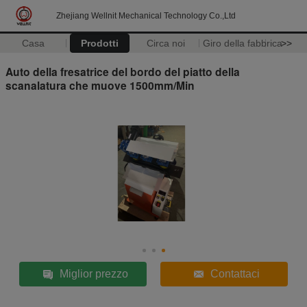
Zhejiang Wellnit Mechanical Technology Co.,Ltd
Casa
Prodotti
Circa noi
Giro della fabbrica
>>
Auto della fresatrice del bordo del piatto della
scanalatura che muove 1500mm/Min
Miglior prezzo
Contattaci