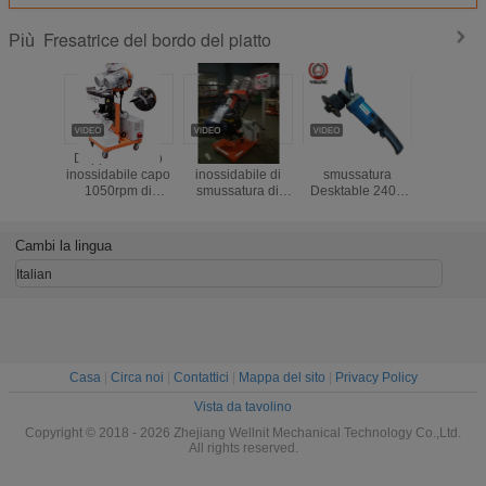
Fresatrice del bordo del piatto
Più
ina di
Fresatrice
PB - 15
CA di smussatura
Doppio a
atura
funzionante del
scanalature
380V 50HZ della
inossidabi
le 240V
metallo del piatto
multifunzionali/strumenti
macchina PB-60
1050rp
ico del
di auto 80mm
elettrici di
del piatto
sbavatu
tto
60degree
smussatura della
automatico ad alta
smussatur
ente di
automatico
macchina
velocità
fresatri
Cambi la lingua
to
portatile
bordo del
Italian
Casa
|
Circa noi
|
Contattici
|
Mappa del sito
|
Privacy Policy
Vista da tavolino
Copyright © 2018 - 2026 Zhejiang Wellnit Mechanical Technology Co.,Ltd.
All rights reserved.