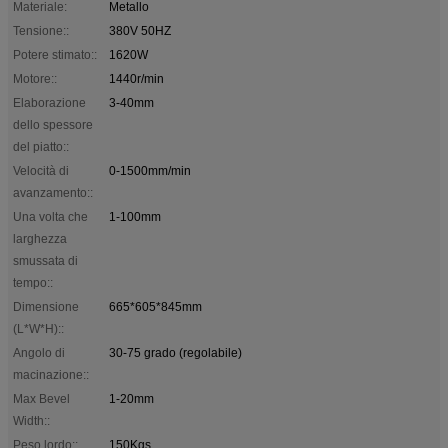
Materiale:
Metallo
Tensione::
380V 50HZ
Potere stimato::
1620W
Motore::
1440r/min
Elaborazione
3-40mm
dello spessore
del piatto::
Velocità di
0-1500mm/min
avanzamento::
Una volta che
1-100mm
larghezza
smussata di
tempo::
Dimensione
665*605*845mm
(L*W*H)::
Angolo di
30-75 grado (regolabile)
macinazione::
Max Bevel
1-20mm
Width::
Peso lordo::
150Kgs