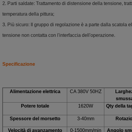
2. Parti saldate: Trattamento di distensione della tensione, tra
temperatura della pittura;
3. Più sicuro: Il gruppo di regolazione è a parte dalla scatola el
tensione non contatta con l'interfaccia dell'operazione.
Specificazione
Alimentazione elettrica
CA 380V 50HZ
Larghe
smuss
Potere totale
1620W
Qty della ta
Spessore del morsetto
3-40mm
Rotazi
Velocità di avanzamento
0-1500mm/min
Angolo sm