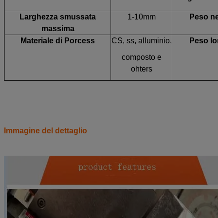
Larghezza smussata
1-10mm
Peso ne
massima
Materiale di Porcess
CS, ss, alluminio,
Peso lo
composto e
ohters
Immagine del dettaglio