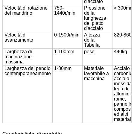
d'acciaio
Velocità di rotazione
750-
Pressione
> 300mm
del mandrino
1440r/min
della
lunghezza
del piatto
d'acciaio
Velocità di
0-1500r/min
Altezza
820-860
avanzamento
della
Tabella
Larghezza di
1-100mm
peso
440kg
macinazione
massima
Larghezza del pendio
1-30mm
Materiale
Acciaio a
contemporaneamente
lavorabile a
carbonio,
macchina
acciaio
inossidab
lega di
alluminio
rame,
pannello
compost
ed altri
materiali
Caratteristiche di prodotto