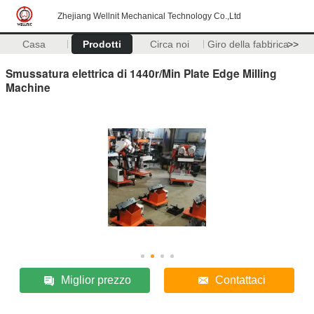
Zhejiang Wellnit Mechanical Technology Co.,Ltd
Casa
Prodotti
Circa noi
Giro della fabbrica
>>
Smussatura elettrica di 1440r/Min Plate Edge Milling
Machine
Miglior prezzo
Contattaci