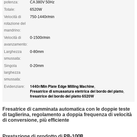
potenza:
CA 380V 50Hz
Totale:
6520W
Velocità di
750-1440r/min
rotazione del
mandrino:
Velocità di
0-1500r/min
avanzamento:
Larghezza
0-80mm
smussata:
Singola
0-20mm
larghezza
smussata:
1440r/Min Plate Edge Milling Machine
Evidenziare:
,
Fresatrice di smussatura elettrica del bordo del piatto
,
fresatrice del bordo del piatto 6520W
Fresatrice di camminata automatica con le doppie teste
di taglierina, regolamento a doppia frequenza di velocità
di conversione, più efficiente
PB-100B
Prestazione di prodotto di